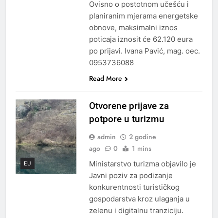
Ovisno o postotnom učešću i
planiranim mjerama energetske
obnove, maksimalni iznos
poticaja iznosit će 62.120 eura
po prijavi. Ivana Pavić, mag. oec.
0953736088
Read More
Otvorene prijave za
potpore u turizmu
admin
2 godine
ago
0
1 mins
Ministarstvo turizma objavilo je
EU
Javni poziv za podizanje
konkurentnosti turističkog
gospodarstva kroz ulaganja u
zelenu i digitalnu tranziciju.