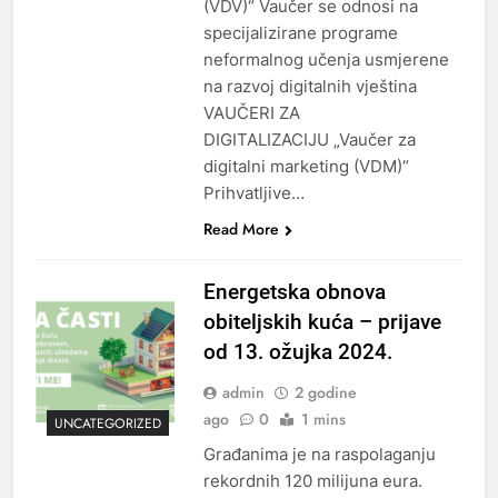
(VDV)“ Vaučer se odnosi na
specijalizirane programe
neformalnog učenja usmjerene
na razvoj digitalnih vještina
VAUČERI ZA
DIGITALIZACIJU „Vaučer za
digitalni marketing (VDM)“
Prihvatljive…
Read More
Energetska obnova
obiteljskih kuća – prijave
od 13. ožujka 2024.
admin
2 godine
ago
0
1 mins
UNCATEGORIZED
Građanima je na raspolaganju
rekordnih 120 milijuna eura.