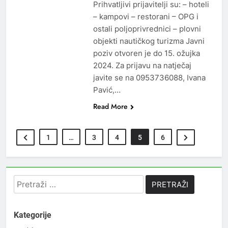
Prihvatljivi prijavitelji su: – hoteli
– kampovi – restorani – OPG i
ostali poljoprivrednici – plovni
objekti nautičkog turizma Javni
poziv otvoren je do 15. ožujka
2024. Za prijavu na natječaj
javite se na 0953736088, Ivana
Pavić,…
Read More
1
…
3
4
5
6
Pretraži:
Kategorije