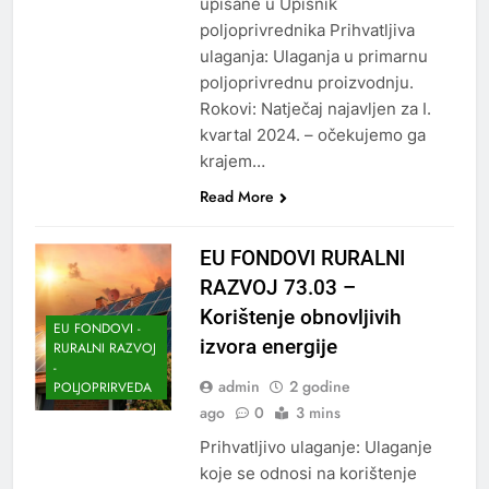
upisane u Upisnik
poljoprivrednika Prihvatljiva
ulaganja: Ulaganja u primarnu
poljoprivrednu proizvodnju.
Rokovi: Natječaj najavljen za I.
kvartal 2024. – očekujemo ga
krajem…
Read More
EU FONDOVI RURALNI
RAZVOJ 73.03 –
Korištenje obnovljivih
EU FONDOVI -
izvora energije
RURALNI RAZVOJ
-
admin
2 godine
POLJOPRIRVEDA
ago
0
3 mins
Prihvatljivo ulaganje: Ulaganje
koje se odnosi na korištenje