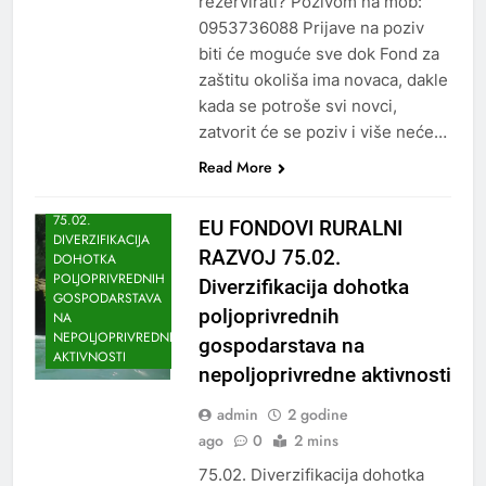
rezervirati? Pozivom na mob:
0953736088 Prijave na poziv
biti će moguće sve dok Fond za
zaštitu okoliša ima novaca, dakle
kada se potroše svi novci,
zatvorit će se poziv i više neće…
Read More
75.02.
EU FONDOVI RURALNI
DIVERZIFIKACIJA
RAZVOJ 75.02.
DOHOTKA
POLJOPRIVREDNIH
Diverzifikacija dohotka
GOSPODARSTAVA
poljoprivrednih
NA
NEPOLJOPRIVREDNE
gospodarstava na
AKTIVNOSTI
nepoljoprivredne aktivnosti
admin
2 godine
ago
0
2 mins
75.02. Diverzifikacija dohotka