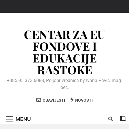
Skip
to
content
CENTAR ZA EU
FONDOVE I
EDUKACIJE
RASTOKE
+385 95 373 6088, Poljoprivrednica by Ivana Pavić, mag.
oec.
OBAVIJESTI
NOVOSTI
MENU