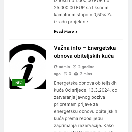
iznosu od 1.000,00 EUR do
25.000,00 EUR sa fiksnom
kamatnom stopom 0,50% Za
izradu projektne…
Read More
Važna info – Energetska
obnova obiteljskih kuća
admin
2 godine
ago
0
2 mins
Energetska obnova obiteljskih
INFO
kuća Od srijede, 13.3.2024. do
zatvaranja javnog poziva
pripremam prijave za
energetsku obnovu obiteljskih
kuća prema redoslijedu
zaprimanja rezervacije. Kako