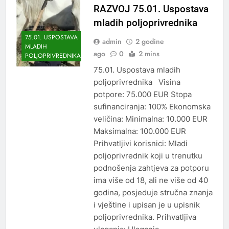
RAZVOJ 75.01. Uspostava
mladih poljoprivrednika
75.01. USPOSTAVA
admin
2 godine
MLADIH
ago
0
2 mins
POLJOPRIVREDNIKA
75.01. Uspostava mladih
poljoprivrednika Visina
potpore: 75.000 EUR Stopa
sufinanciranja: 100% Ekonomska
veličina: Minimalna: 10.000 EUR
Maksimalna: 100.000 EUR
Prihvatljivi korisnici: Mladi
poljoprivrednik koji u trenutku
podnošenja zahtjeva za potporu
ima više od 18, ali ne više od 40
godina, posjeduje stručna znanja
i vještine i upisan je u upisnik
poljoprivrednika. Prihvatljiva