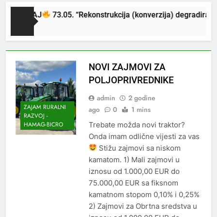
ATJEČAJ
73.05. “Rekonstrukcija (konverzija) degradiranih 
o
NOVI ZAJMOVI ZA
POLJOPRIVREDNIKE
admin
2 godine
ZAJAM RURALNI
ago
0
1 mins
RAZVOJ -
Trebate možda novi traktor?
HAMAG-BICRO
Onda imam odlične vijesti za vas
Stižu zajmovi sa niskom
kamatom. 1) Mali zajmovi u
iznosu od 1.000,00 EUR do
75.000,00 EUR sa fiksnom
kamatnom stopom 0,10% i 0,25%
2) Zajmovi za Obrtna sredstva u