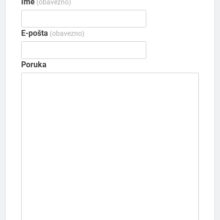
Ime
(obavezno)
E-pošta
(obavezno)
Poruka