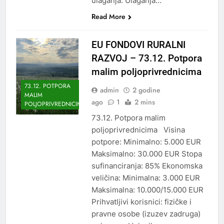
ulaganja: Ulaganja…
Read More
EU FONDOVI RURALNI
RAZVOJ – 73.12. Potpora
malim poljoprivrednicima
73.12. POTPORA
admin
2 godine
MALIM
ago
1
2 mins
POLJOPRIVREDNICIMA
73.12. Potpora malim
poljoprivrednicima Visina
potpore: Minimalno: 5.000 EUR
Maksimalno: 30.000 EUR Stopa
sufinanciranja: 85% Ekonomska
veličina: Minimalna: 3.000 EUR
Maksimalna: 10.000/15.000 EUR
Prihvatljivi korisnici: fizičke i
pravne osobe (izuzev zadruga)