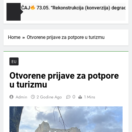
I NATJEČAJ
73.05. “Rekonstrukcija (konverzija) degradiran
 Ago
Home
Otvorene prijave za potpore u turizmu
EU
Otvorene prijave za potpore
u turizmu
0
Admin
2 Godine Ago
1 Mins