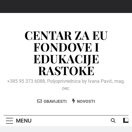
Skip
to
content
CENTAR ZA EU
FONDOVE I
EDUKACIJE
RASTOKE
+385 95 373 6088, Poljoprivrednica by Ivana Pavić, mag.
oec.
OBAVIJESTI
NOVOSTI
MENU