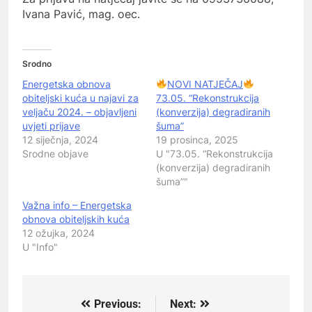
Ivana Pavić, mag. oec.
Srodno
Energetska obnova
NOVI NATJEČAJ
obiteljski kuća u najavi za
73.05. “Rekonstrukcija
veljaču 2024. – objavljeni
(konverzija) degradiranih
uvjeti prijave
šuma”
12 siječnja, 2024
19 prosinca, 2025
Srodne objave
U "73.05. “Rekonstrukcija
(konverzija) degradiranih
šuma”"
Važna info – Energetska
obnova obiteljskih kuća
12 ožujka, 2024
U "Info"
Previous:
Next:
Navigacija