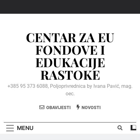
Skip
to
content
CENTAR ZA EU
FONDOVE I
EDUKACIJE
RASTOKE
+385 95 373 6088, Poljoprivrednica by Ivana Pavić, mag.
oec.
OBAVIJESTI
NOVOSTI
MENU