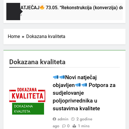
NOVI NATJEČAJ
73.05. “Rekonstrukcija (konverzija) degr
 Mjeseci Ago
Home
Dokazana kvaliteta
Dokazana kvaliteta
Novi natječaj
objavljen
Potpora za
sudjelovanje
poljoprivrednika u
DOKAZANA
sustavima kvalitete
KVALITETA
admin
2 godine
ago
0
1 mins