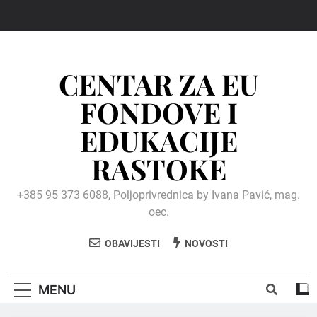
Skip
to
content
CENTAR ZA EU
FONDOVE I
EDUKACIJE
RASTOKE
+385 95 373 6088, Poljoprivrednica by Ivana Pavić, mag.
oec.
OBAVIJESTI
NOVOSTI
MENU