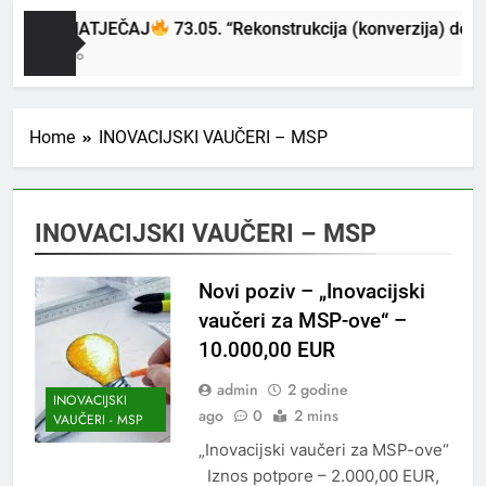
NOVI NATJEČAJ
73.05. “Rekonstrukcija (konverzija) degr
8 Mjeseci Ago
Home
INOVACIJSKI VAUČERI – MSP
INOVACIJSKI VAUČERI – MSP
Novi poziv – „Inovacijski
vaučeri za MSP-ove“ –
10.000,00 EUR
admin
2 godine
INOVACIJSKI
ago
0
2 mins
VAUČERI - MSP
„Inovacijski vaučeri za MSP-ove“
Iznos potpore – 2.000,00 EUR,